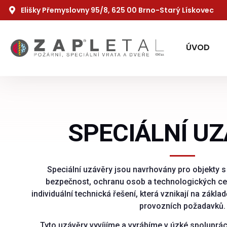
Elišky Přemyslovny 95/8, 625 00 Brno-Starý Lískovec
ÚVOD
SPECIÁLNÍ U
Speciální uzávěry jsou navrhovány pro objekty
bezpečnost, ochranu osob a technologických ce
individuální technická řešení, která vznikají na zákl
provozních požadavků.
Tyto uzávěry vyvíjíme a vyrábíme v úzké spolupráci