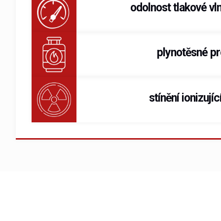
odolnost tlakové vl
plynotěsné p
stínění ionizují