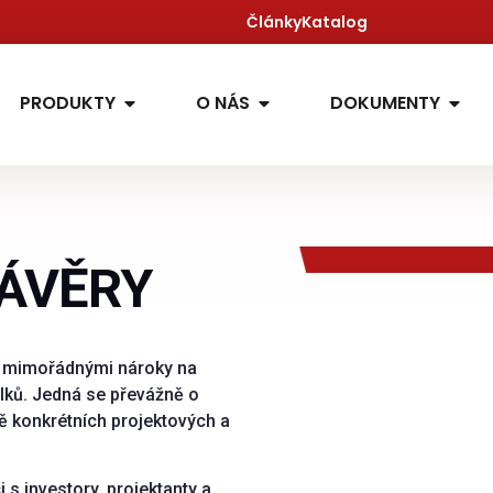
Články
Katalog
PRODUKTY
O NÁS
DOKUMENTY
ZÁVĚRY
 s mimořádnými nároky na
lků. Jedná se převážně o
adě konkrétních projektových a
 s investory, projektanty a