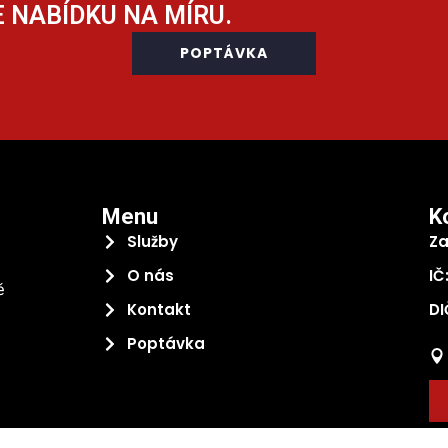
 NABÍDKU NA MÍRU.
POPTÁVKA
Menu
K
Služby
Za
O nás
IČ
ě
Kontakt
DI
Poptávka