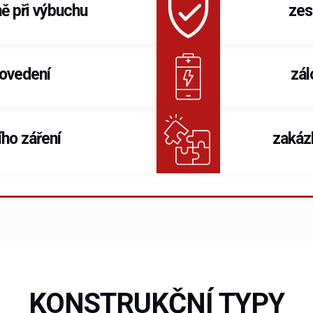
ně při výbuchu
zes
rovedení
zál
cího záření
zakáz
KONSTRUKČNÍ TYPY