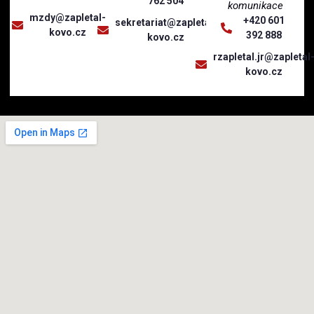
762 504
komunikace
mzdy@zapletal-
+420 601
sekretariat@zapletal-
kovo.cz
392 888
kovo.cz
rzapletal.jr@zapletal
kovo.cz