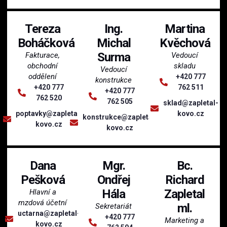
Tereza
Ing.
Martina
Boháčková
Michal
Kvěchová
Surma
Fakturace,
Vedoucí
obchodní
skladu
Vedoucí
oddělení
+420 777
konstrukce
+420 777
762 511
+420 777
762 520
762 505
sklad@zapletal-
poptavky@zapletal-
kovo.cz
konstrukce@zapletal-
kovo.cz
kovo.cz
Dana
Mgr.
Bc.
Pešková
Ondřej
Richard
Hála
Zapletal
Hlavní a
mzdová účetní
ml.
Sekretariát
uctarna@zapletal-
+420 777
Marketing a
kovo.cz