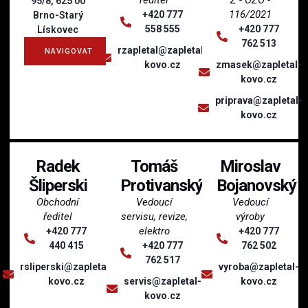
ředitel
Z - OZO -
95/8, 625 00
116/2021
+420 777
Brno-Starý
558 555
+420 777
Lískovec
762 513
rzapletal@zapletal-
NAVIGOVAT
kovo.cz
zmasek@zapletal-
kovo.cz
priprava@zapletal-
kovo.cz
Radek
Tomáš
Miroslav
Šliperski
Protivanský
Bojanovský
Obchodní
Vedoucí
Vedoucí
ředitel
servisu, revize,
výroby
elektro
+420 777
+420 777
440 415
+420 777
762 502
762 517
rsliperski@zapletal-
vyroba@zapletal-
kovo.cz
servis@zapletal-
kovo.cz
kovo.cz